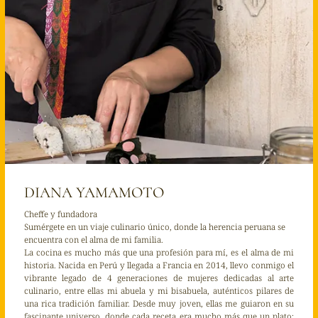
DIANA YAMAMOTO
Cheffe y fundadora
Sumérgete en un viaje culinario único, donde la herencia peruana se
encuentra con el alma de mi familia.
La cocina es mucho más que una profesión para mí, es el alma de mi
historia. Nacida en Perú y llegada a Francia en 2014, llevo conmigo el
vibrante legado de 4 generaciones de mujeres dedicadas al arte
culinario, entre ellas mi abuela y mi bisabuela, auténticos pilares de
una rica tradición familiar. Desde muy joven, ellas me guiaron en su
fascinante universo, donde cada receta era mucho más que un plato: