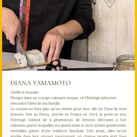
DIANA YAMAMOTO
Cheffe et founder
Plongez dans un voyage culinaire unique, où l’héritage péruvien
rencontre l’âme de ma famille.
La cuisine est bien plus qu’un métier pour moi, elle est l’âme de mon
histoire. Née au Pérou, arrivée en France en 2014, je porte en moi
l’héritage vibrant de 4 générations de femmes dévouées à l’art
culinaire, parmi lesquelles ma grand-mère et mon arrière-grand-mère,
véritables piliers d’une tradition familiale. Très jeune, elles m’ont
guidée dans leur univers passionnant, où chaque recette était bien