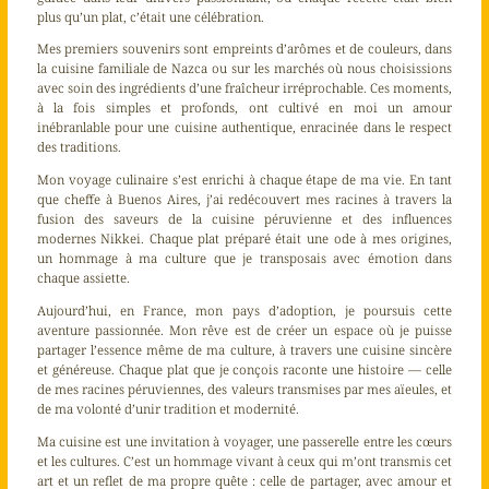
plus qu’un plat, c’était une célébration.
Mes premiers souvenirs sont empreints d’arômes et de couleurs, dans
la cuisine familiale de Nazca ou sur les marchés où nous choisissions
avec soin des ingrédients d’une fraîcheur irréprochable. Ces moments,
à la fois simples et profonds, ont cultivé en moi un amour
inébranlable pour une cuisine authentique, enracinée dans le respect
des traditions.
Mon voyage culinaire s’est enrichi à chaque étape de ma vie. En tant
que cheffe à Buenos Aires, j’ai redécouvert mes racines à travers la
fusion des saveurs de la cuisine péruvienne et des influences
modernes Nikkei. Chaque plat préparé était une ode à mes origines,
un hommage à ma culture que je transposais avec émotion dans
chaque assiette.
Aujourd’hui, en France, mon pays d’adoption, je poursuis cette
aventure passionnée. Mon rêve est de créer un espace où je puisse
partager l’essence même de ma culture, à travers une cuisine sincère
et généreuse. Chaque plat que je conçois raconte une histoire — celle
de mes racines péruviennes, des valeurs transmises par mes aïeules, et
de ma volonté d’unir tradition et modernité.
Ma cuisine est une invitation à voyager, une passerelle entre les cœurs
et les cultures. C’est un hommage vivant à ceux qui m’ont transmis cet
art et un reflet de ma propre quête : celle de partager, avec amour et